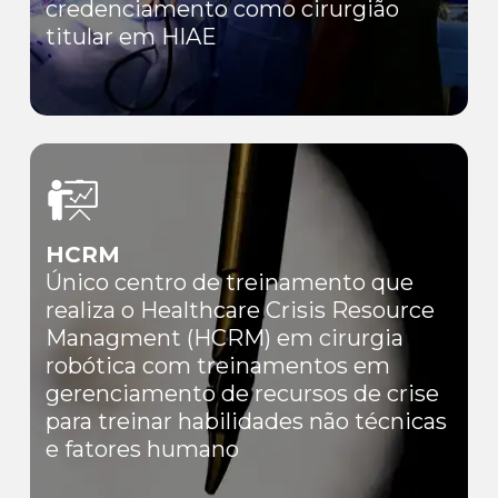
credenciamento como cirurgião
titular em HIAE
HCRM
Único centro de treinamento que
realiza o Healthcare Crisis Resource
Managment (HCRM) em cirurgia
robótica com treinamentos em
gerenciamento de recursos de crise
para treinar habilidades não técnicas
e fatores humano