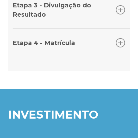
inscrição, você receberá um e-mail com acesso
Etapa 3 - Divulgação do
ao Portal do Candidato para o preenchimento
Resultado
de dados pessoais, acadêmicos, profissionais e
seleção do plano de pagamento.
Em até 10 dias úteis, após avaliação do
coordenador do curso, você receberá um e-
Etapa 4 - Matrícula
mail com o resultado do processo seletivo. Por
favor, lembre-se de verificar a sua caixa de
Se aprovado, você receberá as instruções para
entrada e de spam.
realizar a matrícula, que se refere ao de acordo
no contrato e pagamento da primeira parcela
ou boleto à vista. O envio dos documentos
poderá ser realizado futuramente, mas lembre-
se que o envio é obrigatório e deve ser
realizado em até 30 dias após o início das aulas.
INVESTIMENTO